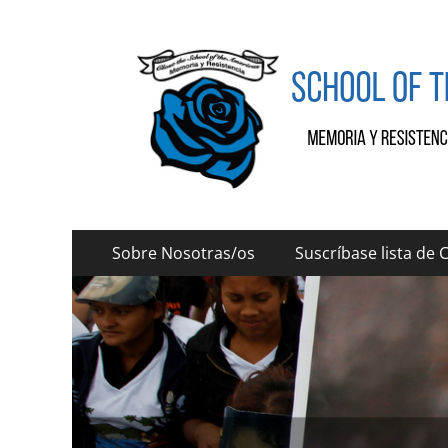
SOAW
SOAW
Menú
Saltar
Sobre Nosotras/os
Suscríbase lista de 
al
principal
contenido