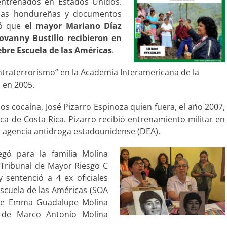
entrenados en Estados Unidos.
adas hondureñas y documentos
eló que
el mayor Mariano Díaz
ovanny Bustillo recibieron en
bre Escuela de las Américas
.
ntraterrorismo” en la Academia Interamericana de la
) en 2005.
los cocaína, José Pizarro Espinoza quien fuera, el año 2007,
a de Costa Rica. Pizarro recibió entrenamiento militar en
a agencia antidroga estadounidense (DEA).
egó para la familia Molina
Tribunal de Mayor Riesgo C
 sentenció a 4 ex oficiales
Escuela de las Américas (SOA
n de Emma Guadalupe Molina
a de Marco Antonio Molina