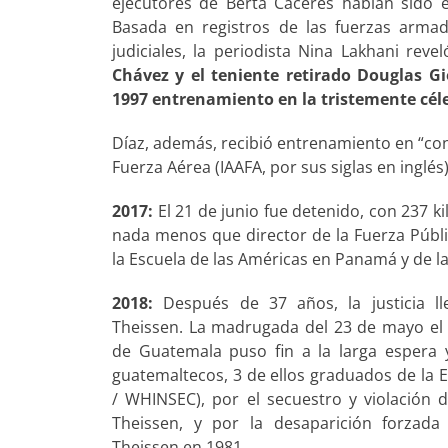
ejecutores de Berta Cáceres habían sido 
Basada en registros de las fuerzas arm
judiciales, la periodista Nina Lakhani rev
Chávez y el teniente retirado Douglas Gi
1997 entrenamiento en la tristemente céle
Díaz, además, recibió entrenamiento en “co
Fuerza Aérea (IAAFA, por sus siglas en inglés
2017:
El 21 de junio fue detenido, con 237 ki
nada menos que director de la Fuerza Públic
la Escuela de las Américas en Panamá y de l
2018:
Después de 37 años, la justicia ll
Theissen. La madrugada del 23 de mayo el 
de Guatemala puso fin a la larga espera y
guatemaltecos, 3 de ellos graduados de la 
/ WHINSEC), por el secuestro y violació
Theissen, y por la desaparición forzad
Theissen en 1981.