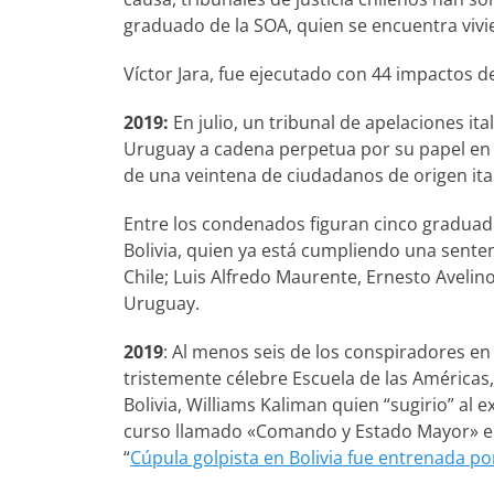
graduado de la SOA, quien se encuentra viv
Víctor Jara, fue ejecutado con 44 impactos de
2019:
En julio, un tribunal de apelaciones ita
Uruguay a cadena perpetua por su papel en 
de una veintena de ciudadanos de origen ita
Entre los condenados figuran cinco graduado
Bolivia, quien ya está cumpliendo una sent
Chile; Luis Alfredo Maurente, Ernesto Avel
Uruguay.
2019
: Al menos seis de los conspiradores en
tristemente célebre Escuela de las Américas
Bolivia, Williams Kaliman quien “sugirio” al 
curso llamado «Comando y Estado Mayor» en
“
Cúpula golpista en Bolivia fue entrenada po