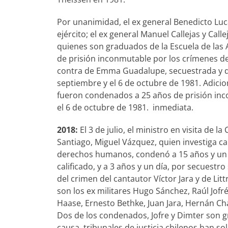
Por unanimidad, el ex general Benedicto Luc
ejército; el ex general Manuel Callejas y Callej
quienes son graduados de la Escuela de las
de prisión inconmutable por los crímenes de
contra de Emma Guadalupe, secuestrada y de
septiembre y el 6 de octubre de 1981. Adicion
fueron condenados a 25 años de prisión inc
el 6 de octubre de 1981. inmediata.
2018:
El 3 de julio, el ministro en visita de l
Santiago, Miguel Vázquez, quien investiga ca
derechos humanos, condenó a 15 años y un 
calificado, y a 3 años y un día, por secuestr
del crimen del cantautor Víctor Jara y de Li
son los ex militares Hugo Sánchez, Raúl Jofr
Haase, Ernesto Bethke, Juan Jara, Hernán Ch
Dos de los condenados, Jofre y Dimter son g
causa, tribunales de justicia chilenos han so