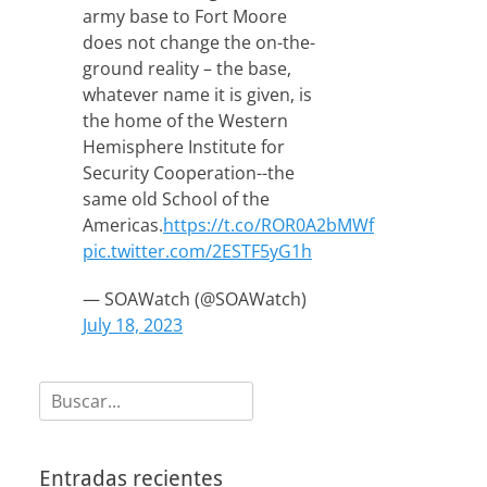
army base to Fort Moore
does not change the on-the-
ground reality – the base,
whatever name it is given, is
the home of the Western
Hemisphere Institute for
Security Cooperation--the
same old School of the
Americas.
https://t.co/ROR0A2bMWf
pic.twitter.com/2ESTF5yG1h
— SOAWatch (@SOAWatch)
July 18, 2023
Buscar:
Entradas recientes