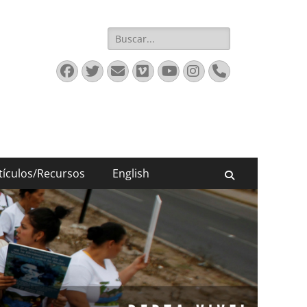
Buscar:
Facebook
Twitter
Email
Vimeo
YouTube
Instagram
Phone
tículos/Recursos
English
Buscar