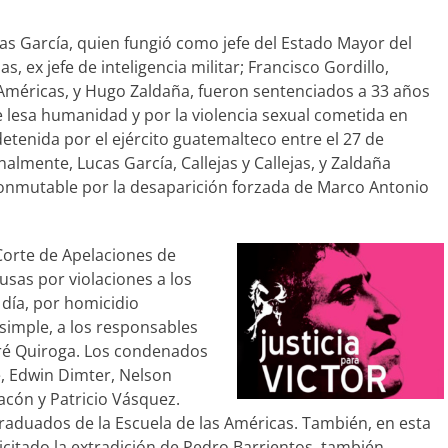
as García, quien fungió como jefe del Estado Mayor del
as, ex jefe de inteligencia militar; Francisco Gordillo,
 Américas, y Hugo Zaldaña, fueron sentenciados a 33 años
 lesa humanidad y por la violencia sexual cometida en
tenida por el ejército guatemalteco entre el 27 de
almente, Lucas García, Callejas y Callejas, y Zaldaña
onmutable por la desaparición forzada de Marco Antonio
a Corte de Apelaciones de
usas por violaciones a los
día, por homicidio
o simple, a los responsables
ttré Quiroga. Los condenados
é, Edwin Dimter, Nelson
acón y Patricio Vásquez.
raduados de la Escuela de las Américas. También, en esta
licitado la extradición de Pedro Barrientos, también