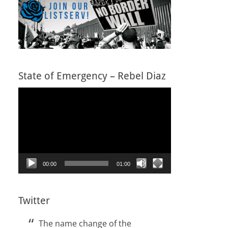
State of Emergency – Rebel Diaz
Video
Player
00:00
01:00
Twitter
The name change of the