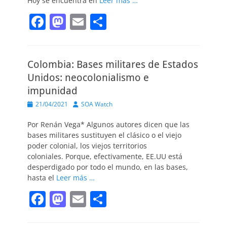
Hoy se encuentra en
Leer más …
F
M
E
C
a
a
m
o
c
st
ai
m
Colombia: Bases militares de Estados
e
o
l
p
Unidos: neocolonialismo e
b
d
ar
impunidad
o
o
tir
Publicado
Autor
21/04/2021
SOA Watch
o
n
el
Por Renán Vega* Algunos autores dicen que las
k
bases militares sustituyen el clásico o el viejo
poder colonial, los viejos territorios
coloniales. Porque, efectivamente, EE.UU está
desperdigado por todo el mundo, en las bases,
hasta el
Leer más …
F
M
E
C
a
a
m
o