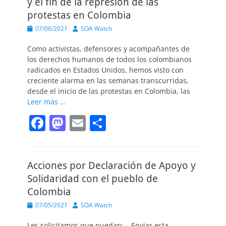
y el fin de la represión de las
o
o
tir
protestas en Colombia
o
n
Publicado
Autor
07/06/2021
SOA Watch
el
k
Como activistas, defensores y acompañantes de
los derechos humanos de todos los colombianos
radicados en Estados Unidos, hemos visto con
creciente alarma en las semanas transcurridas,
desde el inicio de las protestas en Colombia, las
Leer más …
F
M
E
C
a
a
m
o
c
st
ai
m
Acciones por Declaración de Apoyo y
e
o
l
p
Solidaridad con el pueblo de
b
d
ar
Colombia
o
o
tir
Publicado
Autor
07/05/2021
SOA Watch
o
n
el
Les solicitamos que puedan: – Enviar esta