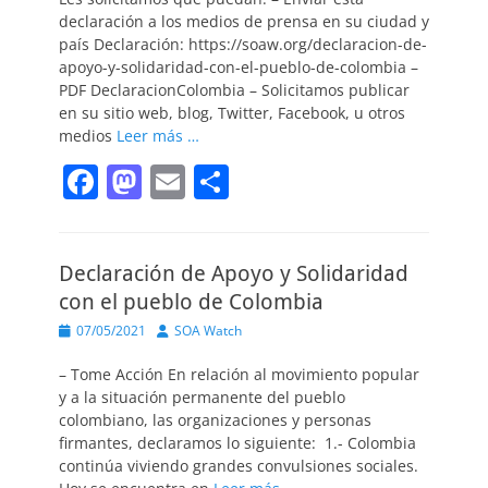
k
declaración a los medios de prensa en su ciudad y
país Declaración: https://soaw.org/declaracion-de-
apoyo-y-solidaridad-con-el-pueblo-de-colombia –
PDF DeclaracionColombia – Solicitamos publicar
en su sitio web, blog, Twitter, Facebook, u otros
medios
Leer más …
F
M
E
C
a
a
m
o
c
st
ai
m
Declaración de Apoyo y Solidaridad
e
o
l
p
con el pueblo de Colombia
b
d
ar
Publicado
Autor
07/05/2021
SOA Watch
o
o
tir
el
– Tome Acción En relación al movimiento popular
o
n
y a la situación permanente del pueblo
k
colombiano, las organizaciones y personas
firmantes, declaramos lo siguiente: 1.- Colombia
continúa viviendo grandes convulsiones sociales.