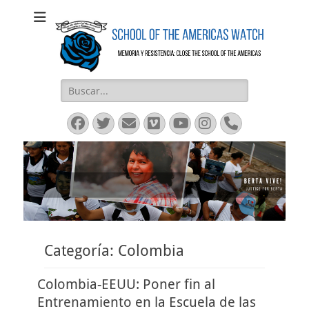
SOAW
SOAW
Buscar:
Facebook
Twitter
Email
Vimeo
YouTube
Instagram
Phone
Categoría:
Colombia
Colombia-EEUU: Poner fin al
Entrenamiento en la Escuela de las