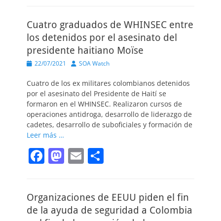
c
st
ai
m
Cuatro graduados de WHINSEC entre
e
o
l
p
los detenidos por el asesinato del
b
d
ar
presidente haitiano Moïse
o
o
tir
Publicado
Autor
22/07/2021
SOA Watch
o
n
el
Cuatro de los ex militares colombianos detenidos
k
por el asesinato del Presidente de Haití se
formaron en el WHINSEC. Realizaron cursos de
operaciones antidroga, desarrollo de liderazgo de
cadetes, desarrollo de suboficiales y formación de
Leer más …
F
M
E
C
a
a
m
o
c
st
ai
m
Organizaciones de EEUU piden el fin
e
o
l
p
de la ayuda de seguridad a Colombia
b
d
ar