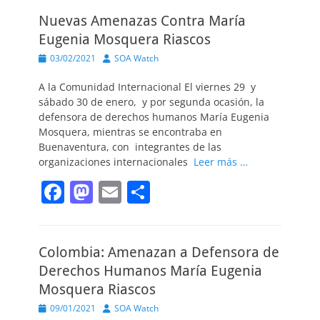
c
st
ai
m
Nuevas Amenazas Contra María
e
o
l
p
Eugenia Mosquera Riascos
b
d
ar
Publicado
Autor
03/02/2021
SOA Watch
o
o
tir
el
A la Comunidad Internacional El viernes 29 y
o
n
sábado 30 de enero, y por segunda ocasión, la
k
defensora de derechos humanos María Eugenia
Mosquera, mientras se encontraba en
Buenaventura, con integrantes de las
organizaciones internacionales
Leer más …
F
M
E
C
a
a
m
o
c
st
ai
m
Colombia: Amenazan a Defensora de
e
o
l
p
Derechos Humanos María Eugenia
b
d
ar
Mosquera Riascos
o
o
tir
Publicado
Autor
09/01/2021
SOA Watch