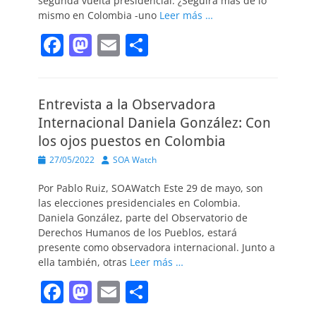
segunda vuelta presidencial. ¿Seguirá más de lo
mismo en Colombia -uno
Leer más …
F
M
E
C
a
a
m
o
c
st
ai
m
Entrevista a la Observadora
e
o
l
p
Internacional Daniela González: Con
b
d
ar
los ojos puestos en Colombia
o
o
tir
Publicado
Autor
27/05/2022
SOA Watch
o
n
el
Por Pablo Ruiz, SOAWatch Este 29 de mayo, son
k
las elecciones presidenciales en Colombia.
Daniela González, parte del Observatorio de
Derechos Humanos de los Pueblos, estará
presente como observadora internacional. Junto a
ella también, otras
Leer más …
F
M
E
C
a
a
m
o