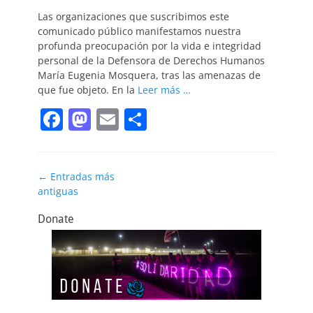
o
n
el
Las organizaciones que suscribimos este
k
comunicado público manifestamos nuestra
profunda preocupación por la vida e integridad
personal de la Defensora de Derechos Humanos
María Eugenia Mosquera, tras las amenazas de
que fue objeto. En la
Leer más …
F
M
E
C
a
a
m
o
c
st
ai
m
Navegación
←
Entradas más
e
o
l
p
antiguas
de
b
d
ar
entradas
Donate
o
o
tir
o
n
k