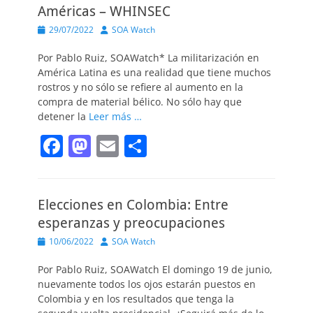
Américas – WHINSEC
Publicado
Autor
29/07/2022
SOA Watch
el
Por Pablo Ruiz, SOAWatch* La militarización en
América Latina es una realidad que tiene muchos
rostros y no sólo se refiere al aumento en la
compra de material bélico. No sólo hay que
detener la
Leer más …
F
M
E
C
a
a
m
o
c
st
ai
m
Elecciones en Colombia: Entre
e
o
l
p
esperanzas y preocupaciones
b
d
ar
Publicado
Autor
10/06/2022
SOA Watch
o
o
tir
el
Por Pablo Ruiz, SOAWatch El domingo 19 de junio,
o
n
nuevamente todos los ojos estarán puestos en
k
Colombia y en los resultados que tenga la