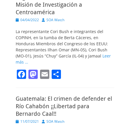
Misión de Investigación a
Centroamérica
Publicado
Autor
04/04/2022
SOA Watch
el
La representante Cori Bush e integrantes del
COPINH, en la tumba de Berta Cáceres, en
Honduras Miembros del Congreso de los EEUU:
Representantes Ilhan Omar (MN-05), Cori Bush
(MO-01), Jesús “Chuy” García (IL-04) y Jamaal
Leer
más …
F
M
E
C
a
a
m
o
c
st
ai
m
Guatemala: El crimen de defender el
e
o
l
p
Río Cahabón ¡¡Libertad para
b
d
ar
Bernardo Caal!!
o
o
tir
Publicado
Autor
11/07/2021
SOA Watch
o
n
el