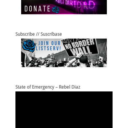
o
o
tir
o
n
k
Subscribe // Suscríbase
State of Emergency – Rebel Diaz
Video
Player