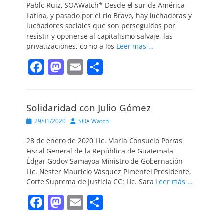
Pablo Ruiz, SOAWatch* Desde el sur de América
k
Latina, y pasado por el río Bravo, hay luchadoras y
luchadores sociales que son perseguidos por
resistir y oponerse al capitalismo salvaje, las
privatizaciones, como a los
Leer más …
F
M
E
C
a
a
m
o
c
st
ai
m
Solidaridad con Julio Gómez
e
o
l
p
Publicado
Autor
29/01/2020
SOA Watch
b
d
ar
el
o
o
tir
28 de enero de 2020 Lic. María Consuelo Porras
Fiscal General de la República de Guatemala
o
n
Édgar Godoy Samayoa Ministro de Gobernación
k
Lic. Nester Mauricio Vásquez Pimentel Presidente,
Corte Suprema de Justicia CC: Lic. Sara
Leer más …
F
M
E
C
a
a
m
o