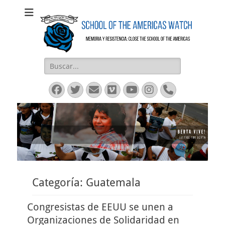
SOAW
SOAW
Buscar:
Facebook
Twitter
Email
Vimeo
YouTube
Instagram
Phone
Categoría:
Guatemala
Congresistas de EEUU se unen a
Organizaciones de Solidaridad en