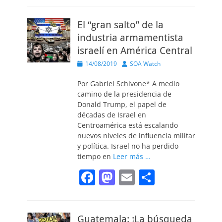
c
st
ai
m
El “gran salto” de la
e
o
l
p
industria armamentista
b
d
ar
israelí en América Central
o
o
tir
Publicado
Autor
14/08/2019
SOA Watch
o
n
el
Por Gabriel Schivone* A medio
k
camino de la presidencia de
Donald Trump, el papel de
décadas de Israel en
Centroamérica está escalando
nuevos niveles de influencia militar
y política. Israel no ha perdido
tiempo en
Leer más …
F
M
E
C
a
a
m
o
c
st
ai
m
Guatemala: ¡La búsqueda