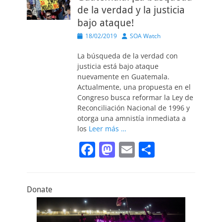
e
o
l
p
de la verdad y la justicia
b
d
ar
bajo ataque!
o
o
tir
Publicado
Autor
18/02/2019
SOA Watch
o
n
el
La búsqueda de la verdad con
k
justicia está bajo ataque
nuevamente en Guatemala.
Actualmente, una propuesta en el
Congreso busca reformar la Ley de
Reconciliación Nacional de 1996 y
otorga una amnistía inmediata a
los
Leer más …
F
M
E
C
a
a
m
o
c
st
ai
m
Donate
e
o
l
p
b
d
ar