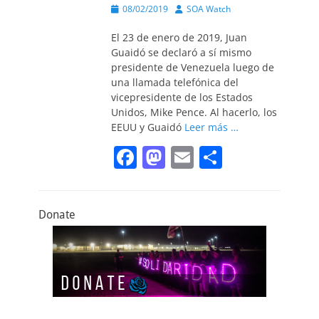
o
n
Publicado
Autor
08/02/2019
SOA Watch
el
k
El 23 de enero de 2019, Juan
Guaidó se declaró a sí mismo
presidente de Venezuela luego de
una llamada telefónica del
vicepresidente de los Estados
Unidos, Mike Pence. Al hacerlo, los
EEUU y Guaidó
Leer más …
F
M
E
C
a
a
m
o
c
st
ai
m
Donate
e
o
l
p
b
d
ar
o
o
tir
o
n
k