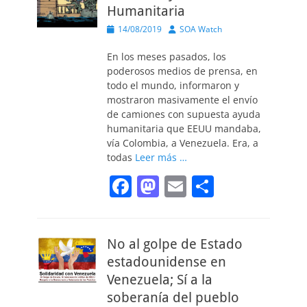
Humanitaria
Publicado
Autor
14/08/2019
SOA Watch
el
En los meses pasados, los
poderosos medios de prensa, en
todo el mundo, informaron y
mostraron masivamente el envío
de camiones con supuesta ayuda
humanitaria que EEUU mandaba,
vía Colombia, a Venezuela. Era, a
todas
Leer más …
F
M
E
C
a
a
m
o
c
st
ai
m
No al golpe de Estado
e
o
l
p
estadounidense en
b
d
ar
Venezuela; Sí a la
o
o
tir
soberanía del pueblo