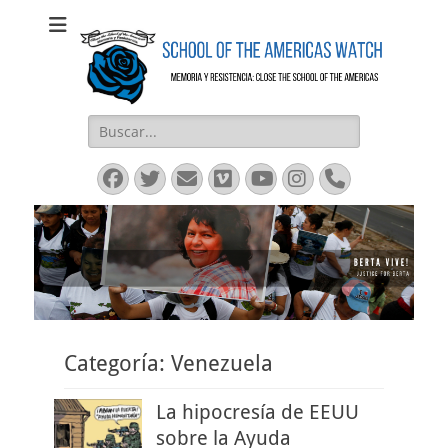
SOAW
SOAW
Buscar:
Facebook
Twitter
Email
Vimeo
YouTube
Instagram
Phone
Categoría:
Venezuela
La hipocresía de EEUU
sobre la Ayuda