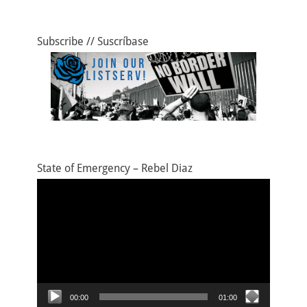
k
Subscribe // Suscríbase
State of Emergency – Rebel Diaz
Video
Player
00:00
01:00