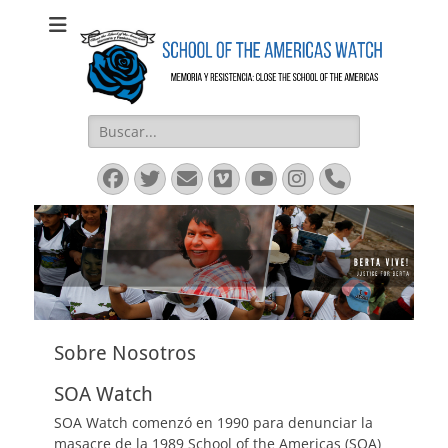
SOAW
SOAW
Buscar:
Facebook
Twitter
Email
Vimeo
YouTube
Instagram
Phone
Sobre Nosotros
SOA Watch
SOA Watch comenzó en 1990 para denunciar la
masacre de la 1989 School of the Americas (SOA)