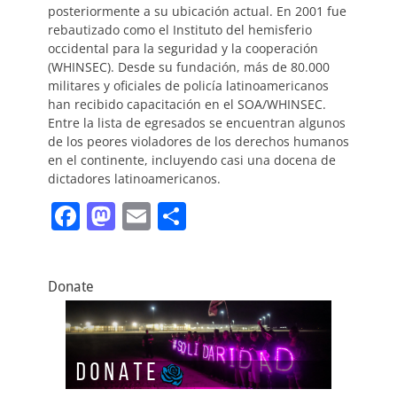
posteriormente a su ubicación actual. En 2001 fue
rebautizado como el Instituto del hemisferio
occidental para la seguridad y la cooperación
(WHINSEC). Desde su fundación, más de 80.000
militares y oficiales de policía latinoamericanos
han recibido capacitación en el SOA/WHINSEC.
Entre la lista de egresados se encuentran algunos
de los peores violadores de los derechos humanos
en el continente, incluyendo casi una docena de
dictadores latinoamericanos.
F
M
E
C
a
a
m
o
c
st
ai
m
Donate
e
o
l
p
b
d
ar
o
o
tir
o
n