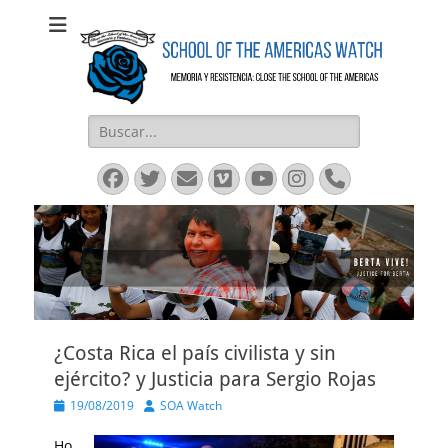
SOAW
SOAW
Buscar:
Facebook
Twitter
Email
Vimeo
YouTube
Instagram
Phone
¿Costa Rica el país civilista y sin
ejército? y Justicia para Sergio Rojas
Publicado
Autor
19/08/2019
SOA Watch
el
Ho