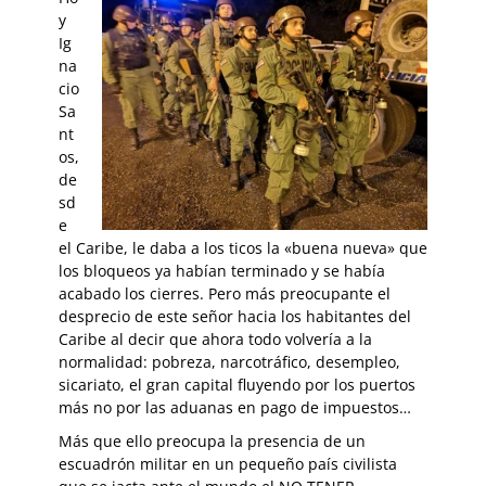
y
Ig
na
cio
Sa
nt
os,
de
sd
e
el Caribe, le daba a los ticos la «buena nueva» que
los bloqueos ya habían terminado y se había
acabado los cierres. Pero más preocupante el
desprecio de este señor hacia los habitantes del
Caribe al decir que ahora todo volvería a la
normalidad: pobreza, narcotráfico, desempleo,
sicariato, el gran capital fluyendo por los puertos
más no por las aduanas en pago de impuestos…
Más que ello preocupa la presencia de un
escuadrón militar en un pequeño país civilista