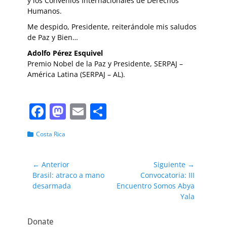
y los Convenios Internacionales de Derechos
Humanos.
Me despido, Presidente, reiterándole mis saludos
de Paz y Bien…
Adolfo Pérez Esquivel
Premio Nobel de la Paz y Presidente, SERPAJ –
América Latina (SERPAJ – AL).
F
M
E
C
a
a
m
o
Categorias
Costa Rica
c
st
ai
m
e
o
l
p
Navegación
← Anterior
Siguiente →
b
d
ar
Entrada
Entrada
Brasil: atraco a mano
Convocatoria: III
de
anterior:
siguiente:
desarmada
Encuentro Somos Abya
o
o
tir
entradas
Yala
o
n
k
Donate