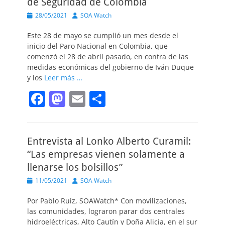
de Seguridad de Colombia
b
d
ar
Publicado
Autor
28/05/2021
SOA Watch
o
o
tir
el
Este 28 de mayo se cumplió un mes desde el
o
n
inicio del Paro Nacional en Colombia, que
k
comenzó el 28 de abril pasado, en contra de las
medidas económicas del gobierno de Iván Duque
y los
Leer más …
F
M
E
C
a
a
m
o
c
st
ai
m
Entrevista al Lonko Alberto Curamil:
e
o
l
p
“Las empresas vienen solamente a
b
d
ar
llenarse los bolsillos”
o
o
tir
Publicado
Autor
11/05/2021
SOA Watch
o
n
el
Por Pablo Ruiz, SOAWatch* Con movilizaciones,
k
las comunidades, lograron parar dos centrales
hidroeléctricas, Alto Cautín y Doña Alicia, en el sur