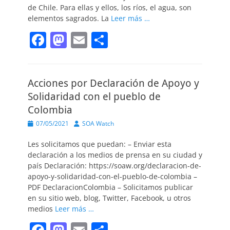
de Chile. Para ellas y ellos, los ríos, el agua, son
elementos sagrados. La
Leer más …
F
M
E
C
a
a
m
o
c
st
ai
m
Acciones por Declaración de Apoyo y
e
o
l
p
Solidaridad con el pueblo de
b
d
ar
Colombia
o
o
tir
Publicado
Autor
07/05/2021
SOA Watch
o
n
el
Les solicitamos que puedan: – Enviar esta
k
declaración a los medios de prensa en su ciudad y
país Declaración: https://soaw.org/declaracion-de-
apoyo-y-solidaridad-con-el-pueblo-de-colombia –
PDF DeclaracionColombia – Solicitamos publicar
en su sitio web, blog, Twitter, Facebook, u otros
medios
Leer más …