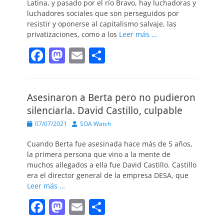
k
Latina, y pasado por el río Bravo, hay luchadoras y
luchadores sociales que son perseguidos por
resistir y oponerse al capitalismo salvaje, las
privatizaciones, como a los
Leer más …
F
M
E
C
a
a
m
o
c
st
ai
m
Asesinaron a Berta pero no pudieron
e
o
l
p
silenciarla. David Castillo, culpable
b
d
ar
Publicado
Autor
07/07/2021
SOA Watch
o
o
tir
el
Cuando Berta fue asesinada hace más de 5 años,
o
n
la primera persona que vino a la mente de
k
muchos allegados a ella fue David Castillo. Castillo
era el director general de la empresa DESA, que
Leer más …
F
M
E
C
a
a
m
o