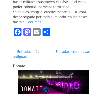
k
bases militares sustituyen el clásico o el viejo
poder colonial, los viejos territorios
coloniales. Porque, efectivamente, EE.UU está
desperdigado por todo el mundo, en las bases,
hasta el
Leer más …
F
M
E
C
a
a
m
o
c
st
ai
m
Navegación
←
Entradas más
Entradas más nuevas
→
e
o
l
p
antiguas
de
b
d
ar
entradas
Donate
o
o
tir
o
n
k