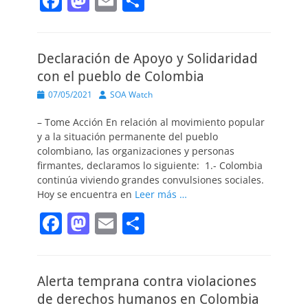
F
M
E
C
a
a
m
o
c
st
ai
m
Declaración de Apoyo y Solidaridad
e
o
l
p
con el pueblo de Colombia
b
d
ar
Publicado
Autor
07/05/2021
SOA Watch
o
o
tir
el
– Tome Acción En relación al movimiento popular
o
n
y a la situación permanente del pueblo
k
colombiano, las organizaciones y personas
firmantes, declaramos lo siguiente: 1.- Colombia
continúa viviendo grandes convulsiones sociales.
Hoy se encuentra en
Leer más …
F
M
E
C
a
a
m
o
c
st
ai
m
Alerta temprana contra violaciones
e
o
l
p
de derechos humanos en Colombia