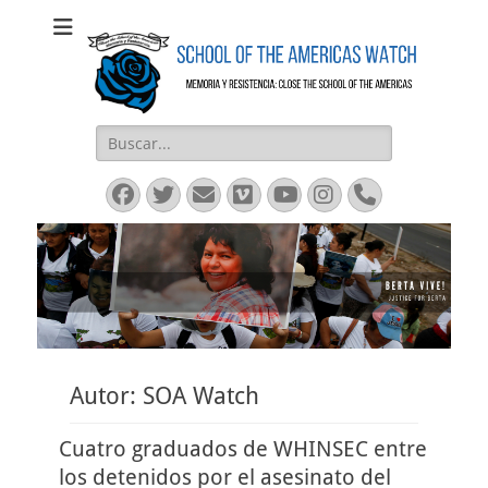
SOAW
SOAW
Buscar:
Facebook
Twitter
Email
Vimeo
YouTube
Instagram
Phone
Autor:
SOA Watch
Cuatro graduados de WHINSEC entre
los detenidos por el asesinato del