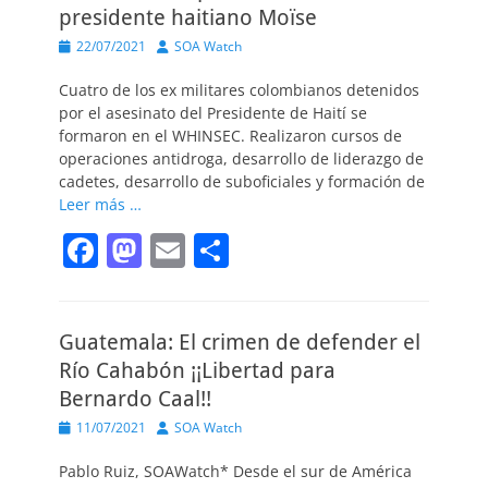
presidente haitiano Moïse
Publicado
Autor
22/07/2021
SOA Watch
el
Cuatro de los ex militares colombianos detenidos
por el asesinato del Presidente de Haití se
formaron en el WHINSEC. Realizaron cursos de
operaciones antidroga, desarrollo de liderazgo de
cadetes, desarrollo de suboficiales y formación de
Leer más …
F
M
E
C
a
a
m
o
c
st
ai
m
Guatemala: El crimen de defender el
e
o
l
p
Río Cahabón ¡¡Libertad para
b
d
ar
Bernardo Caal!!
o
o
tir
Publicado
Autor
11/07/2021
SOA Watch
o
n
el
Pablo Ruiz, SOAWatch* Desde el sur de América