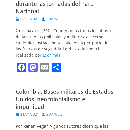
b
d
ar
durante las jornadas del Paro
o
o
tir
Nacional
o
n
Publicado
Autor
02/05/2021
SOA Watch
el
k
2 de mayo de 2021 Condenamos todos los abusos
de las fuerzas policiales y militares, así como
cualquier instigación a la violencia por parte de
las fuerzas de seguridad del Estado como la
realizada por
Leer más …
F
M
E
C
a
a
m
o
c
st
ai
m
Colombia: Bases militares de Estados
e
o
l
p
Unidos: neocolonialismo e
b
d
ar
impunidad
o
o
tir
Publicado
Autor
21/04/2021
SOA Watch
o
n
el
Por Renán Vega* Algunos autores dicen que las