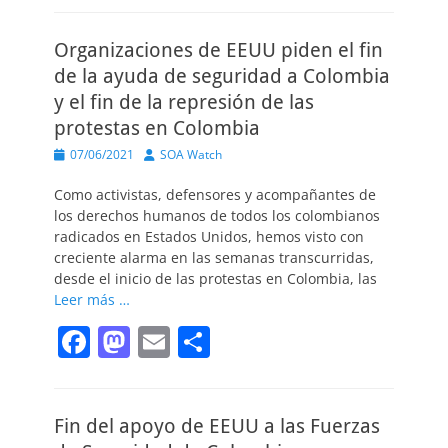
c
st
ai
m
Organizaciones de EEUU piden el fin
e
o
l
p
de la ayuda de seguridad a Colombia
b
d
ar
y el fin de la represión de las
o
o
tir
protestas en Colombia
o
n
Publicado
Autor
07/06/2021
SOA Watch
el
k
Como activistas, defensores y acompañantes de
los derechos humanos de todos los colombianos
radicados en Estados Unidos, hemos visto con
creciente alarma en las semanas transcurridas,
desde el inicio de las protestas en Colombia, las
Leer más …
F
M
E
C
a
a
m
o
c
st
ai
m
Fin del apoyo de EEUU a las Fuerzas
e
o
l
p