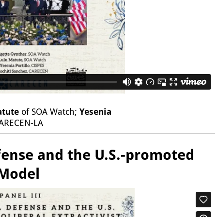
atute
of SOA Watch;
Yesenia
ARECEN-LA
efense and the U.S.-promoted
 Model