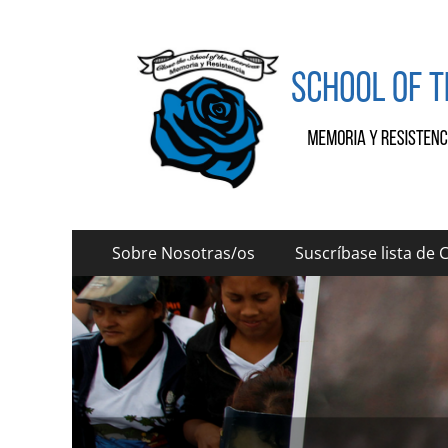
SOAW
SOAW
Menú
Saltar
Sobre Nosotras/os
Suscríbase lista de 
al
principal
contenido