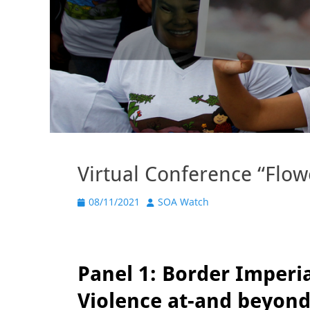
Virtual Conference “Flo
Publicado
Autor
08/11/2021
SOA Watch
el
Panel 1: Border Imperi
Violence at-and beyond