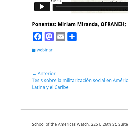
Ponentes: Miriam Miranda, OFRANEH; 
F
M
E
C
a
a
m
o
Categorias
webinar
c
st
ai
m
e
o
l
p
b
d
ar
Navegación
← Anterior
o
o
tir
Entrada
Tesis sobre la militarización social en Améri
de
anterior:
Latina y el Caribe
o
n
entradas
k
School of the Americas Watch, 225 E 26th St, Suit