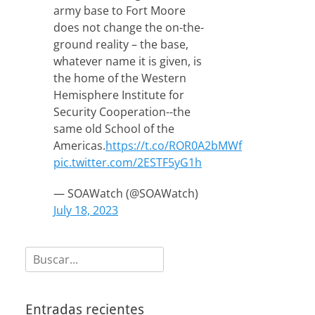
army base to Fort Moore
does not change the on-the-
ground reality – the base,
whatever name it is given, is
the home of the Western
Hemisphere Institute for
Security Cooperation--the
same old School of the
Americas.
https://t.co/ROR0A2bMWf
pic.twitter.com/2ESTF5yG1h
— SOAWatch (@SOAWatch)
July 18, 2023
Buscar:
Entradas recientes