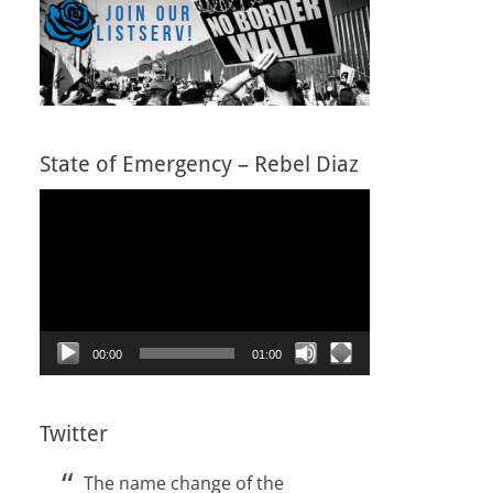
State of Emergency – Rebel Diaz
Video
Player
00:00
01:00
Twitter
The name change of the