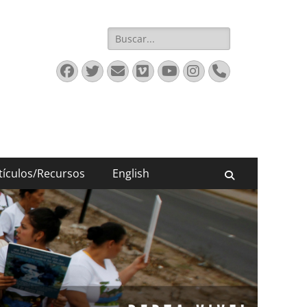
Buscar:
Facebook
Twitter
Email
Vimeo
YouTube
Instagram
Phone
tículos/Recursos
English
Buscar